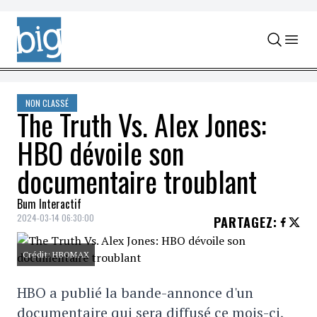
Skip to content
NON CLASSÉ
The Truth Vs. Alex Jones:
HBO dévoile son
documentaire troublant
Bum Interactif
2024-03-14 06:30:00
PARTAGEZ
:
Crédit: HBOMAX
HBO a publié la bande-annonce d'un
documentaire qui sera diffusé ce mois-ci,