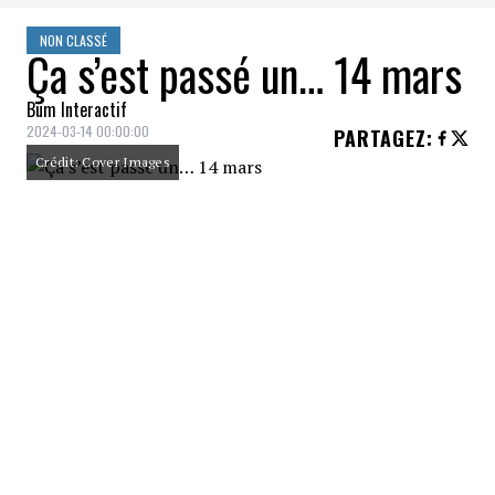
NON CLASSÉ
Ça s’est passé un… 14 mars
Bum Interactif
2024-03-14 00:00:00
PARTAGEZ
:
Crédit: Cover Images
2018
La NASA publie une étude sur les
jumeaux. L'astronaute Scott Kelly
n'est plus le jumeau de son frère
après avoir passé une année dans
l'espace. 7% de ses gênes ont été
modifiés.