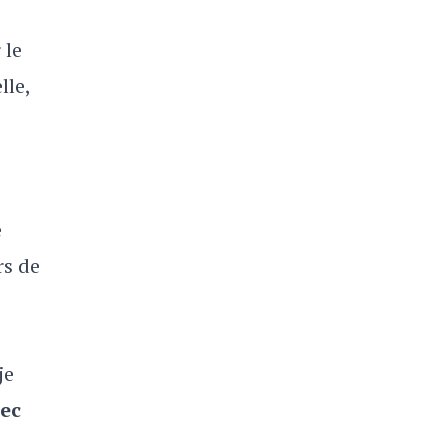
 le
lle,
e
rs de
je
vec