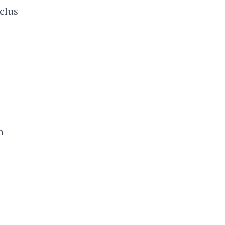
clus
n