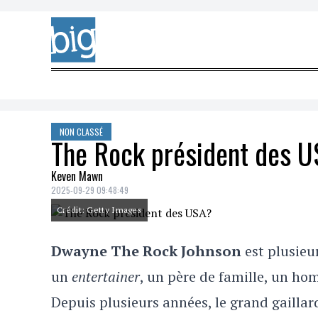
Skip to content
NON CLASSÉ
The Rock président des 
Keven Mawn
2025-09-29 09:48:49
Crédit: Getty Images
Dwayne The Rock Johnson
est plusieu
un
entertainer
, un père de famille, un hom
Depuis plusieurs années, le grand gaillar