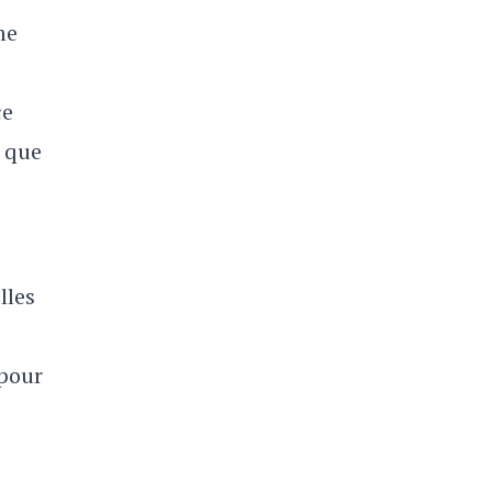
me
ce
n que
lles
 pour