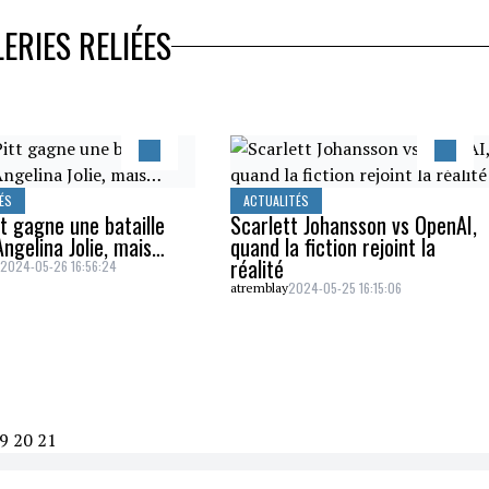
ERIES RELIÉES
ÉS
ACTUALITÉS
t gagne une bataille
Scarlett Johansson vs OpenAI,
ngelina Jolie, mais…
quand la fiction rejoint la
réalité
2024-05-26 16:56:24
d
2024-05-25 16:15:06
atremblay
9
20
21