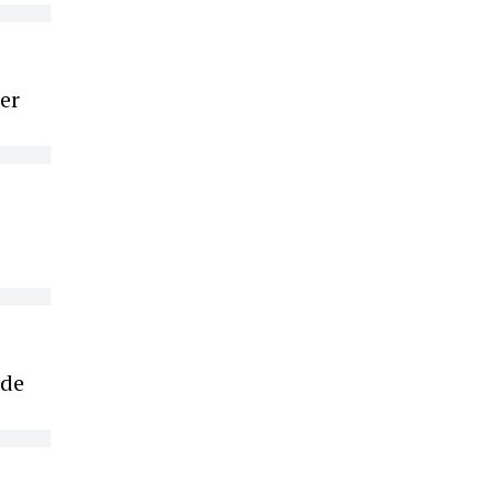
ier
 de