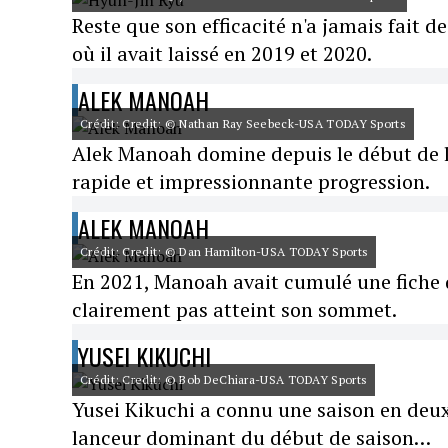
Reste que son efficacité n'a jamais fait de
où il avait laissé en 2019 et 2020.
ALEK MANOAH
Crédit: Credit: © Nathan Ray Seebeck-USA TODAY Sports
Alek Manoah domine depuis le début de la
rapide et impressionnante progression.
ALEK MANOAH
Crédit: Credit: © Dan Hamilton-USA TODAY Sports
En 2021, Manoah avait cumulé une fiche de 
clairement pas atteint son sommet.
YUSEI KIKUCHI
Crédit: Credit: © Bob DeChiara-USA TODAY Sports
Yusei Kikuchi a connu une saison en deux
lanceur dominant du début de saison…