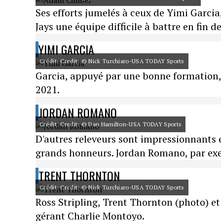
Ses efforts jumelés à ceux de Yimi Garcia
Jays une équipe difficile à battre en fin 
YIMI GARCIA
Crédit: Credit: © Nick Turchiaro-USA TODAY Sports
Garcia, appuyé par une bonne formation,
2021.
JORDAN ROMANO
Crédit: Credit: © Dan Hamilton-USA TODAY Sports
D'autres releveurs sont impressionnants 
grands honneurs. Jordan Romano, par ex
TRENT THORNTON
Crédit: Credit: © Nick Turchiaro-USA TODAY Sports
Ross Stripling, Trent Thornton (photo) et
gérant Charlie Montoyo.