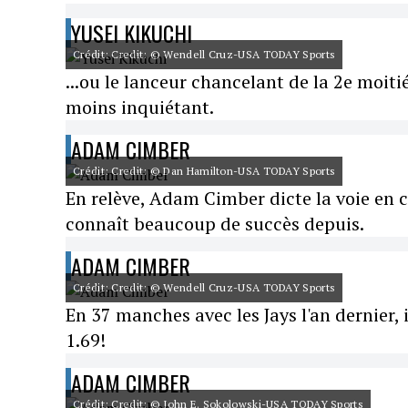
YUSEI KIKUCHI
Crédit: Credit: © Wendell Cruz-USA TODAY Sports
...ou le lanceur chancelant de la 2e moit
moins inquiétant.
ADAM CIMBER
Crédit: Credit: © Dan Hamilton-USA TODAY Sports
En relève, Adam Cimber dicte la voie en 
connaît beaucoup de succès depuis.
ADAM CIMBER
Crédit: Credit: © Wendell Cruz-USA TODAY Sports
En 37 manches avec les Jays l'an dernier
1.69!
ADAM CIMBER
Crédit: Credit: © John E. Sokolowski-USA TODAY Sports