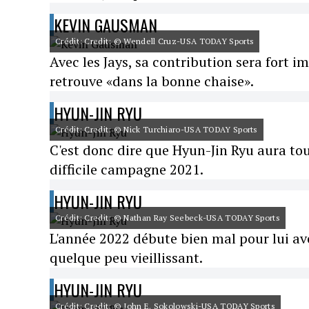
KEVIN GAUSMAN
Crédit: Credit: © Wendell Cruz-USA TODAY Sports
Avec les Jays, sa contribution sera fort 
retrouve «dans la bonne chaise».
HYUN-JIN RYU
Crédit: Credit: © Nick Turchiaro-USA TODAY Sports
C'est donc dire que Hyun-Jin Ryu aura to
difficile campagne 2021.
HYUN-JIN RYU
Crédit: Credit: © Nathan Ray Seebeck-USA TODAY Sports
L'année 2022 débute bien mal pour lui avec 
quelque peu vieillissant.
HYUN-JIN RYU
Crédit: Credit: © John E. Sokolowski-USA TODAY Sports