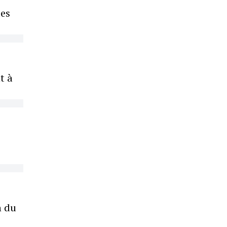
des
t à
n du