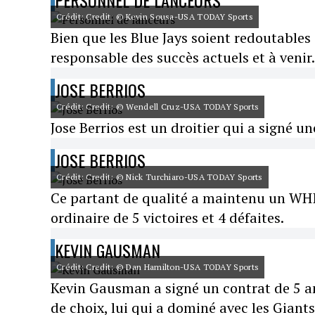
PERSONNEL DE LANCEURS
Crédit: Credit: © Kevin Sousa-USA TODAY Sports
Bien que les Blue Jays soient redoutables
responsable des succès actuels et à venir.
JOSE BERRIOS
Crédit: Credit: © Wendell Cruz-USA TODAY Sports
Jose Berrios est un droitier qui a signé u
JOSE BERRIOS
Crédit: Credit: © Nick Turchiaro-USA TODAY Sports
Ce partant de qualité a maintenu un WHIP
ordinaire de 5 victoires et 4 défaites.
KEVIN GAUSMAN
Crédit: Credit: © Dan Hamilton-USA TODAY Sports
Kevin Gausman a signé un contrat de 5 ans
de choix, lui qui a dominé avec les Giant