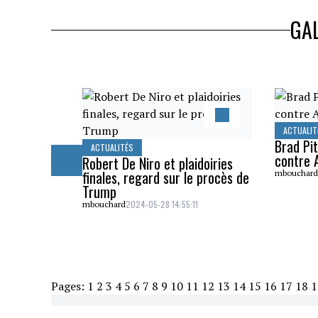
GAL
ACTUALIT
Brad Pit
ACTUALITÉS
contre A
Robert De Niro et plaidoiries
finales, regard sur le procès de
mbouchar
Trump
2024-05-28 14:55:11
mbouchard
Pages:
1
2
3
4
5
6
7
8
9
10
11
12
13
14
15
16
17
18
1