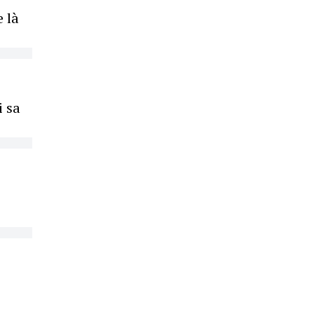
e là
i sa