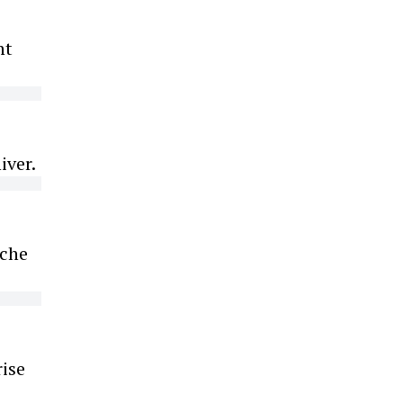
nt
iver.
iche
rise