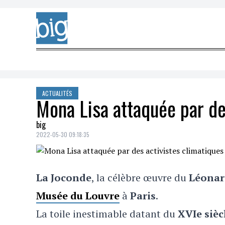
Skip to content
ACTUALITÉS
Mona Lisa attaquée par de
big
2022-05-30 09:18:35
La Joconde
, la célèbre œuvre du
Léonar
Musée du
Louvre
à
Paris
.
La toile inestimable
datant du
XVIe sièc