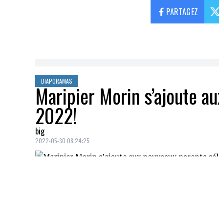
PARTAGEZ
DIAPORAMAS
Maripier Morin s’ajoute a
2022!
big
2022-05-30 08:24:25
L'animatrice Maripier Morin a donné naiss
mai.