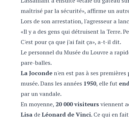
L'assaillant a ensuite «étalé du gâteau sur
maîtrisé par la sécurité», affirme un autr
Lors de son arrestation, l'agresseur a lan
«Il y a des gens qui détruisent la Terre. P
C'est pour ça que j'ai fait ça», a-t-il dit.
Le personnel du Musée du Louvre a rapide
pare-balles.
La Joconde
n'en est pas à ses premières p
musée. Dans les années
1950
, elle fut
en
par un vandale.
En moyenne,
20 000 visiteurs
viennent a
Lisa
de
Léonard de Vinci
. Ce qui en fa