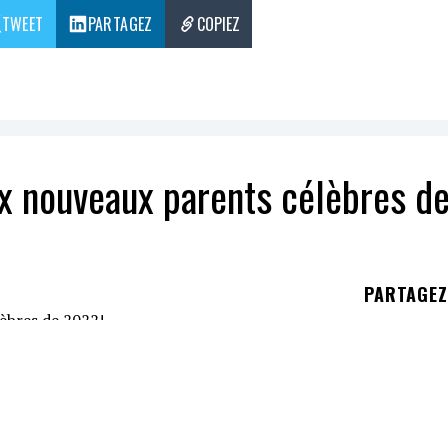
TWEET
PARTAGEZ
COPIEZ
ux nouveaux parents célèbres d
PARTAGE
ance à son premier enfant, la petite Margot, le 2