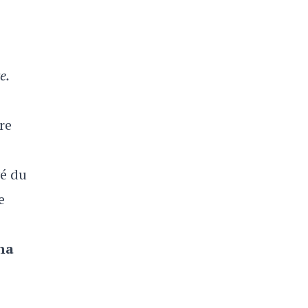
e.
re
é du
e
na