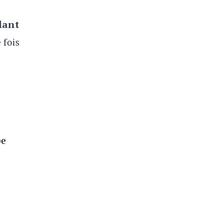
llant
 fois
pe