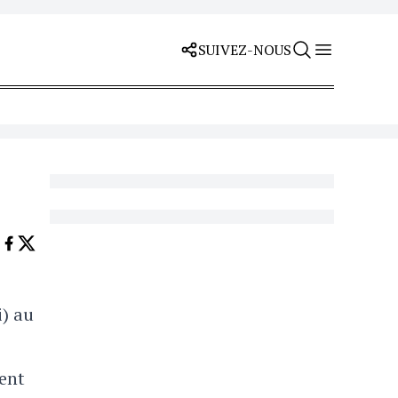
SUIVEZ-NOUS
i) au
ent