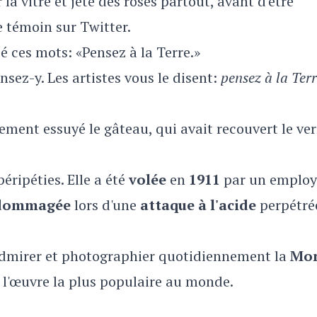
 la vitre et jeté des roses partout, avant d'être
e témoin sur Twitter.
cé ces mots: «Pensez à la Terre.»
ensez-y. Les artistes vous le disent:
pensez à la Terr
ment essuyé le gâteau, qui avait recouvert le ver
éripéties. Elle a été
volée
en
1911
par un employ
dommagée
lors d'une
attaque à l'acide
perpétré
dmirer et photographier quotidiennement la
Mo
it l'œuvre la plus populaire au monde.