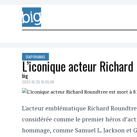
Skip to content
DIAPORAMAS
L’iconique acteur Richard
big
2023-10-25 10:05:08
L'acteur emblématique Richard Roundtree 
considérée comme le premier héros d’act
hommage, comme Samuel L. Jackson et Gab