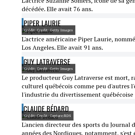
L'actrice Suzanne Somers, icone de sa gé
décédée. Elle avait 76 ans.
PIPER LAURIE
Crédit: Credit: Getty Images
L'actrice américaine Piper Laurie, nommée
Los Angeles. Elle avait 91 ans.
GUY LATRAVERSE
Crédit: Credit: Getty Images
Le producteur Guy Latraverse est mort, 
culturel québécois comme peu d'autres l'o
l'industrie du divertissement québécoise 
CLAUDE BÉDARD
Crédit: Credit: Capture/RDS
L'ancien directeur des sports du Journal
années des Nordiques, notamment, s'est é