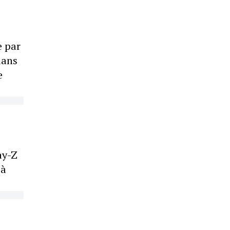
e par
dans
e
ay-Z
 à