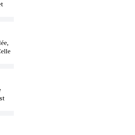
et
lée,
elle
e
st