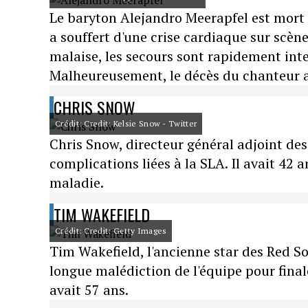
Le baryton Alejandro Meerapfel est mort l
a souffert d'une crise cardiaque sur scèn
malaise, les secours sont rapidement inte
Malheureusement, le décès du chanteur a 
CHRIS SNOW
Crédit: Credit: Kelsie Snow - Twitter
Chris Snow, directeur général adjoint des
complications liées à la SLA. Il avait 42 
maladie.
TIM WAKEFIELD
Crédit: Credit: Getty Images
Tim Wakefield, l'ancienne star des Red S
longue malédiction de l'équipe pour final
avait 57 ans.