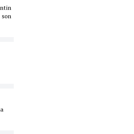
entin
s son
la