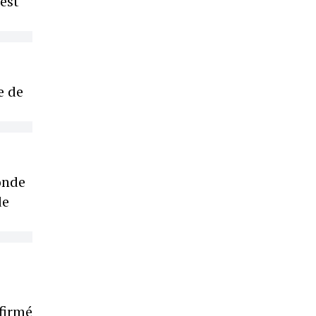
est
e de
onde
de
s
firmé