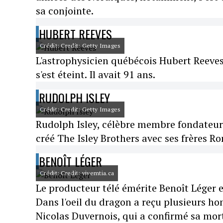
sa conjointe.
HUBERT REEVES
Crédit: Credit: Getty Images
L'astrophysicien québécois Hubert Reeves
s'est éteint. Il avait 91 ans.
RUDOLPH ISLEY
Crédit: Credit: Getty Images
Rudolph Isley, célèbre membre fondateur 
créé The Isley Brothers avec ses frères Ro
BENOÎT LÉGER
Crédit: Credit: vivemtia.ca
Le producteur télé émérite Benoît Léger 
Dans l'oeil du dragon a reçu plusieurs h
Nicolas Duvernois, qui a confirmé sa mort 