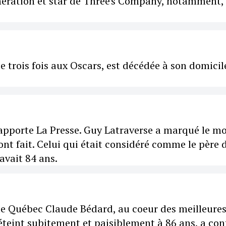
nération et star de Three's Company, notamment, 
 trois fois aux Oscars, est décédée à son domicil
rapporte La Presse. Guy Latraverse a marqué le m
nt fait. Celui qui était considéré comme le père 
avait 84 ans.
 de Québec Claude Bédard, au coeur des meilleure
teint subitement et paisiblement à 86 ans, a con