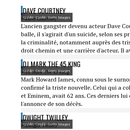
DAVE COURTNEY
Crédit: Credit: Getty Images
L'ancien gangster devenu acteur Dave Cou
balle, il s'agirait d'un suicide, selon ses
la criminalité, notamment auprès des tris
droit chemin et une carrière d'acteur. Il a
DJ MARK THE 45 KING
Crédit: Credit: Getty Images
Mark Howard James, connu sous le surnom
confirmé la triste nouvelle. Celui qui a c
et Eminem, avait 62 ans. Ces derniers lu
l'annonce de son décès.
DWIGHT TWILLEY
Crédit: Credit: Getty Images