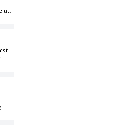
e au
est
1
.