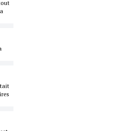
tout
la
a
tait
ires