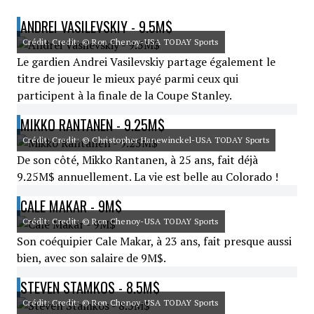
ANDREI VASILEVSKIY - 9.5M$
Crédit: Credit: © Ron Chenoy-USA TODAY Sports
Le gardien Andrei Vasilevskiy partage également le
titre de joueur le mieux payé parmi ceux qui
participent à la finale de la Coupe Stanley.
MIKKO RANTANEN - 9.25M$
Crédit: Credit: © Christopher Hanewinckel-USA TODAY Sports
De son côté, Mikko Rantanen, à 25 ans, fait déjà
9.25M$ annuellement. La vie est belle au Colorado !
CALE MAKAR - 9M$
Crédit: Credit: © Ron Chenoy-USA TODAY Sports
Son coéquipier Cale Makar, à 23 ans, fait presque aussi
bien, avec son salaire de 9M$.
STEVEN STAMKOS - 8.5M$
Crédit: Credit: © Ron Chenoy-USA TODAY Sports