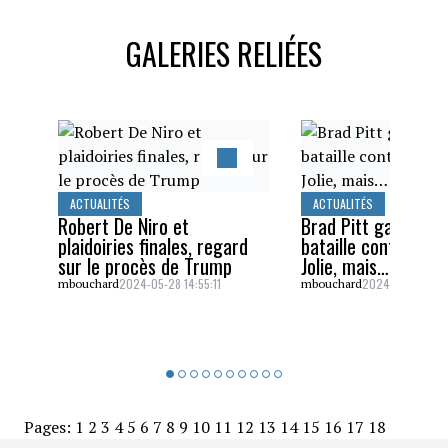
GALERIES RELIÉES
ACTUALITÉS
ACTUALITÉS
Robert De Niro et
Brad Pitt gagne un
plaidoiries finales, regard
bataille contre Ang
sur le procès de Trump
Jolie, mais…
2024-05-28 14:55:11
2024-05-26 16:5
mbouchard
mbouchard
Pages:
1
2
3
4
5
6
7
8
9
10
11
12
13
14
15
16
17
18