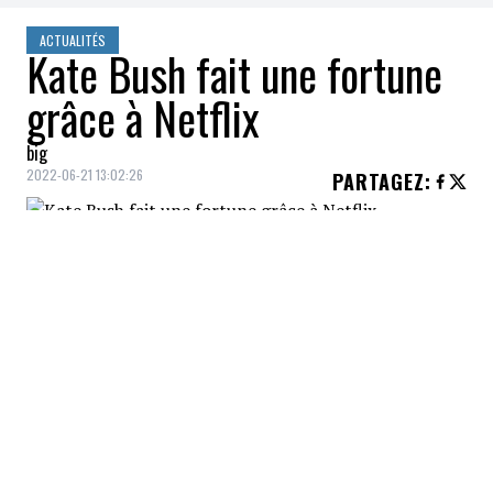
ACTUALITÉS
Kate Bush fait une fortune
grâce à Netflix
big
2022-06-21 13:02:26
PARTAGEZ
:
Une chanson parue en
août 1985
permet à
la chanteuse
Kate Bush
d'engranger des
millions de dollars
.
Running Up That Hill
(A Deal with God)
apparait dans la dernière
saison de la populaire série
Stranger Things
diffusée sur
Netflix
.