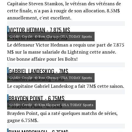
Capitaine Steven Stamkos, le vétéran des vétérans de
cette finale, n'a pas à rougir de son allocation. 8.5M$
annuellement, c'est excellent.
VICTOR HEDMAN - 7.875 M$
Crédit: Credit: © Ron Chenoy-USA TODAY Sports
Le défenseur Victor Hedman a requis une part de 7.875
M$ sur la masse salariale du Lightning cette année.
Une bonne affaire pour les Bolts!
GABRIEL LANDESKOG - 7M$
Crédit: Credit: © Ron Chenoy-USA TODAY Sports
Le capitaine Gabriel Landeskog a fait 7M$ cette saison.
BRAYDEN POINT - 6.75M$
Crédit: Credit: © Kim Klement-USA TODAY Sports
Brayden Point, qui a raté quelques matchs de séries,
gagne 6.75M$.