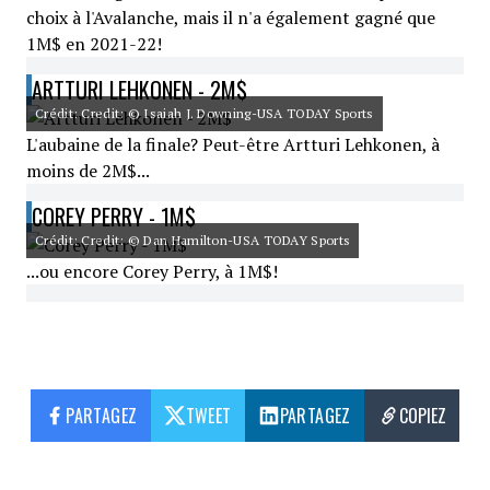
choix à l'Avalanche, mais il n'a également gagné que
1M$ en 2021-22!
ARTTURI LEHKONEN - 2M$
Crédit: Credit: © Isaiah J. Downing-USA TODAY Sports
L'aubaine de la finale? Peut-être Artturi Lehkonen, à
moins de 2M$...
COREY PERRY - 1M$
Crédit: Credit: © Dan Hamilton-USA TODAY Sports
...ou encore Corey Perry, à 1M$!
PARTAGEZ
TWEET
PARTAGEZ
COPIEZ