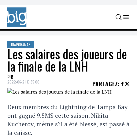
Skip to content
DIAPORAMAS
Les salaires des joueurs de
la finale de la LNH
big
2022-06-21 13:35:00
PARTAGEZ
:
Deux membres du Lightning de Tampa Bay
ont gagné 9.5M$ cette saison. Nikita
Kucherov, même s'il a été blessé, est passé à
la caisse.