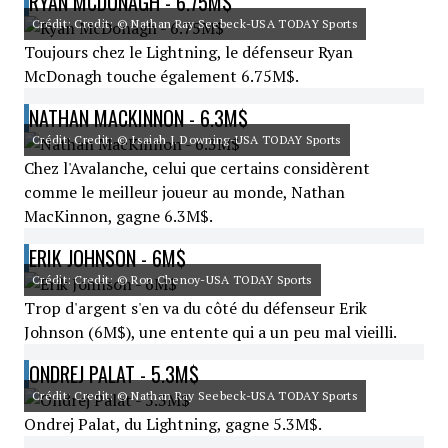
RYAN MCDONAGH - 6.75M$
Crédit: Credit: © Nathan Ray Seebeck-USA TODAY Sports
Toujours chez le Lightning, le défenseur Ryan
McDonagh touche également 6.75M$.
NATHAN MACKINNON - 6.3M$
Crédit: Credit: © Isaiah J. Downing-USA TODAY Sports
Chez l'Avalanche, celui que certains considèrent
comme le meilleur joueur au monde, Nathan
MacKinnon, gagne 6.3M$.
ERIK JOHNSON - 6M$
Crédit: Credit: © Ron Chenoy-USA TODAY Sports
Trop d'argent s'en va du côté du défenseur Erik
Johnson (6M$), une entente qui a un peu mal vieilli.
ONDREJ PALAT - 5.3M$
Crédit: Credit: © Nathan Ray Seebeck-USA TODAY Sports
Ondrej Palat, du Lightning, gagne 5.3M$.