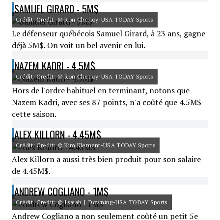
SAMUEL GIRARD - 5M$
Crédit: Credit: © Ron Chenoy-USA TODAY Sports
Le défenseur québécois Samuel Girard, à 23 ans, gagne
déjà 5M$. On voit un bel avenir en lui.
NAZEM KADRI - 4.5M$
Crédit: Credit: © Ron Chenoy-USA TODAY Sports
Hors de l'ordre habituel en terminant, notons que
Nazem Kadri, avec ses 87 points, n'a coûté que 4.5M$
cette saison.
ALEX KILLORN - 4.45M$
Crédit: Credit: © Kim Klement-USA TODAY Sports
Alex Killorn a aussi très bien produit pour son salaire
de 4.45M$.
ANDREW COGLIANO - 1M$
Crédit: Credit: © Isaiah J. Downing-USA TODAY Sports
Andrew Cogliano a non seulement coûté un petit 5e