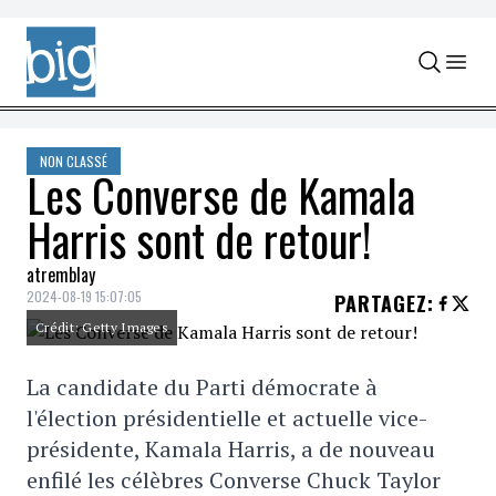
Skip to content
NON CLASSÉ
Les Converse de Kamala
Harris sont de retour!
atremblay
2024-08-19 15:07:05
PARTAGEZ
:
Crédit: Getty Images
La candidate du Parti démocrate à
l'élection présidentielle et actuelle vice-
présidente, Kamala Harris, a de nouveau
enfilé les célèbres Converse Chuck Taylor