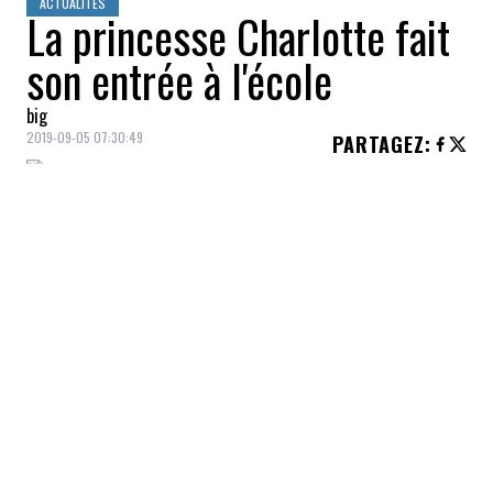
ACTUALITÉS
La princesse Charlotte fait
son entrée à l'école
big
2019-09-05 07:30:49
PARTAGEZ
:
Âgée de
4 ans
, la
princesse Charlott
e s'est
rendue ce matin pour la première fois à
l'école
Comme de nombreux enfants dans le
monde, l'automne est synonyme de rentrée
scolaire. La princesse Charlotte n'a pas fait
exception aujourd'hui.