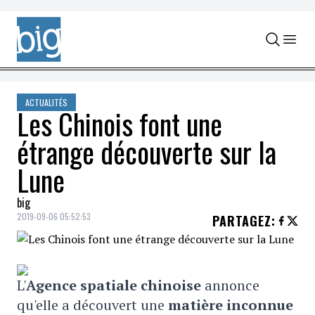
Skip to content
ACTUALITÉS
Les Chinois font une
étrange découverte sur la
Lune
big
2019-09-06 05:52:53
PARTAGEZ
:
L'
Agence spatiale chinoise
annonce
qu'elle a découvert une
matière inconnue