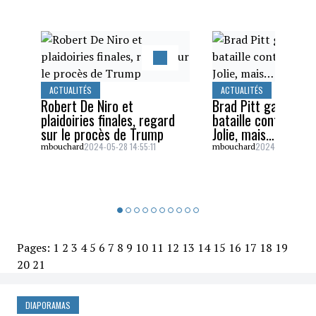
ACTUALITÉS
ACTUALITÉS
Robert De Niro et
Brad Pitt gagne un
plaidoiries finales, regard
bataille contre Ang
sur le procès de Trump
Jolie, mais…
2024-05-28 14:55:11
2024-05-26 16:5
mbouchard
mbouchard
Pages:
1
2
3
4
5
6
7
8
9
10
11
12
13
14
15
16
17
18
19
20
21
DIAPORAMAS