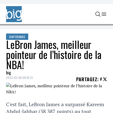
Skip to content
DIAPORAMAS
LeBron James, meilleur
pointeur de l’histoire de la
NBA!
big
2023-02-08 09:16:33
PARTAGEZ
:
C'est fait, LeBron James a surpassé Kareem
Abdul-Jabbar (38 387 points) au tout