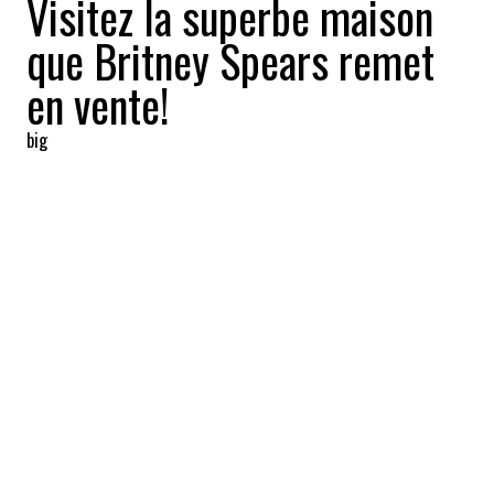
Visitez la superbe maison
que Britney Spears remet
en vente!
big
2023-02-08 08:23:08
PARTAGEZ
:
La chanteuse Britney Spears met en vente
la maison de près de 12M$ qu'elle s'était
offert en cadeau de mariage.
1082 MÈTRES CARRÉS
Crédit: Credit: MLS
La jolie demeure de 1082 mètres carrés fut construite
en 2008. Elle compte six chambres et neuf salles de