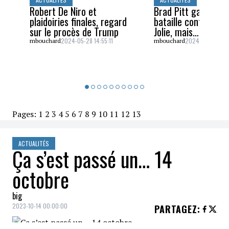
Robert De Niro et
Brad Pitt gagne un
plaidoiries finales, regard
bataille contre Ang
sur le procès de Trump
Jolie, mais…
2024-05-28 14:55:11
2024-05-26 16:5
mbouchard
mbouchard
Pages:
1
2
3
4
5
6
7
8
9
10
11
12
13
ACTUALITÉS
Ça s’est passé un… 14
octobre
big
2023-10-14 00:00:00
PARTAGEZ
: