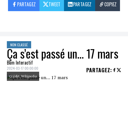
PARTAGEZ
TWEET
PARTAGEZ
COPIEZ
NON CLASSÉ
Ça s’est passé un… 17 mars
Bum Interactif
2024-03-17 00:00:00
PARTAGEZ
:
Crédit: Wikipedia
2023
La Chambre préliminaire II de la
Cour pénale internationale a
délivré des mandats d'arrêt dans le