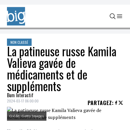
Skip to content
NON CLASSÉ
La patineuse russe Kamila
Valieva gavée de
médicaments et de
suppléments
Bum Interactif
2024-03-17 06:00:00
PARTAGEZ
:
Crédit: Getty Images