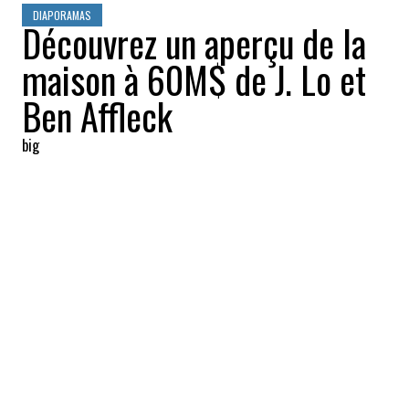
DIAPORAMAS
Découvrez un aperçu de la
maison à 60M$ de J. Lo et
Ben Affleck
big
2022-07-24 07:45:13
PARTAGEZ
:
Jennifer Lopez et Ben Affleck auraient
emménagé dans une immense maison de
60 millions de dollars.
EXTÉRIEUR ET PISCINE
Crédit: Credit: Joe Bryant
L'immense piscine creusée accroche le regard sur cette