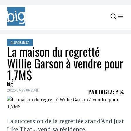
Skip to content
DIAPORAMAS
La maison du regretté
Willie Garson à vendre pour
1,7M$
big
2022-07-25 06:20:11
PARTAGEZ
:
La succession de la regrettée star d'And Just
Like That... vend sa résidence.