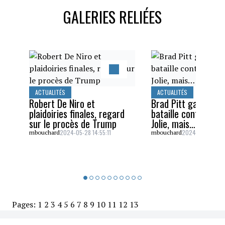
GALERIES RELIÉES
ACTUALITÉS
ACTUALITÉS
Robert De Niro et
Brad Pitt gagne un
plaidoiries finales, regard
bataille contre Ang
sur le procès de Trump
Jolie, mais…
2024-05-28 14:55:11
2024-05-26 16:5
mbouchard
mbouchard
Pages:
1
2
3
4
5
6
7
8
9
10
11
12
13