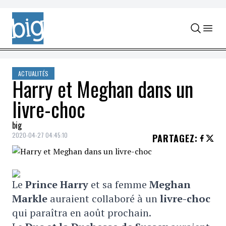
Skip to content
ACTUALITÉS
Harry et Meghan dans un
livre-choc
big
2020-04-27 04:45:10
PARTAGEZ
:
Le
P
rince Harry
et sa femme
Meghan
Markle
auraient collaboré à un
livre-choc
qui paraîtra en août prochain.