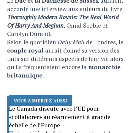
Le
D
uc et la Duchesse de Sussex
auraient
accordé une interview aux auteurs du livre
Thoroughly Modern Royals: The Real World
Of Harry And Meghan
, Omid Scobie et
Carolyn Durand.
Selon le quotidien
Daily Mail
de Londres, le
couple royal
aurait donné sa version des
faits sur différents aspects de leur vie alors
qu'ils fréquentaient encore la
monarchie
britannique
.
VOUS AIMERIEZ AUSSI
Le Canada discute avec l’UE pour
«collaborer» au réarmement à grande
échelle de l’Europe