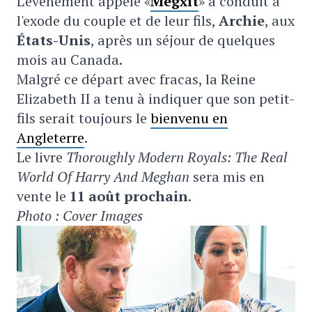
L'événement appelé «
Megxit
» a conduit à
l'exode du couple et de leur fils,
Archie
, aux
États-Unis
, après un séjour de quelques
mois au Canada.
Malgré ce départ avec fracas, la Reine
Elizabeth II a tenu à indiquer que son petit-
fils serait toujours le
bienvenu en
Angleterre
.
Le livre
Thoroughly Modern Royals: The Real
World Of Harry And Meghan
sera mis en
vente le
11 août prochain
.
Photo : Cover Images