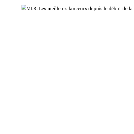
Nestor Cortes, des Yankees de New York, m
qu'une moyenne de points mérités très ba
2. MARTIN PEREZ
Crédit: Credit: © Jerome Miron-USA TODAY Sports
Martin Perez, des Rangers du Texas, compt
excellente, à 1.56.
3. JOE MUSGROVE
Crédit: Credit: © Benny Sieu-USA TODAY Sports
Les Padres de San Diego n'ont pas perdu 
0). Sa moyenne est de 1.64.
4. SANDY ALCANTARA