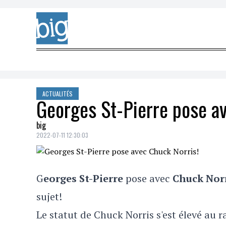
Skip to content
ACTUALITÉS
Georges St-Pierre pose a
big
2022-07-11 12:30:03
G
eorges St-Pierre
pose avec
Chuck Nor
sujet!
Le statut de Chuck Norris s'est élevé au