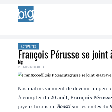
Skip to content
ACTUALITÉS
François Pérusse se joint 
big
2018-08-16 08:40:04
Nos matins viennent de devenir un peu p
À compter du 20 août,
François Pérusse
joyeux lurons du
Boost!
sur les ondes du
9