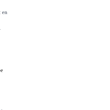
t en
r
pe