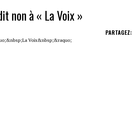
dit non à « La Voix »
PARTAGEZ
:
 sa tournée qui le conduit un peu partout au Qué
aritions dans des festivals et événements, avec 
ational de montgolfières de Saint-Jean-sur-
 deux spectacles, le musicien a répondu à des
s, donnant entre autres son avis sur
le débat
certainement le plus retenu notre attention, c'est 
té dévoilée
, l'artiste a en effet mentionné son inté