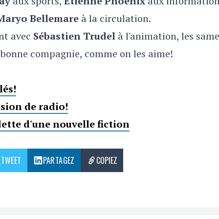
ay
aux sports,
Étienne Phoenix
aux information
Maryo Bellemare
à la circulation.
nt avec
Sébastien Trudel
à l'animation, les sam
 bonne compagnie, comme on les aime!
lés!
sion de radio!
ette d'une nouvelle fiction
TWEET
PARTAGEZ
COPIEZ