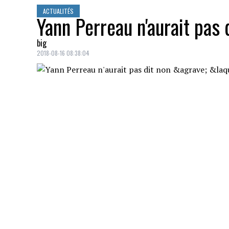
ACTUALITÉS
Yann Perreau n'aurait pas 
big
2018-08-16 08:38:04
Yann Perreau
a un été bien occupé avec
jusqu'en novembre et en cumulant les app
exemple sa prestation de lundi à
l'
Intern
Richelieu
. Rencontré par
La Presse
entre
questions tantôt légères, tantôt sérieuse
entourant
Kanata
et
SLAV
. Mais ce qui a 
serait prêt à devenir juge à
La Voix
!
Alors que
l'identité des quatre
coachs
a é