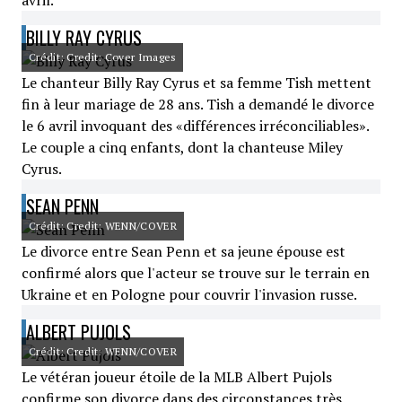
avril.
BILLY RAY CYRUS
Crédit: Credit: Cover Images
Le chanteur Billy Ray Cyrus et sa femme Tish mettent
fin à leur mariage de 28 ans. Tish a demandé le divorce
le 6 avril invoquant des «différences irréconciliables».
Le couple a cinq enfants, dont la chanteuse Miley
Cyrus.
SEAN PENN
Crédit: Credit: WENN/COVER
Le divorce entre Sean Penn et sa jeune épouse est
confirmé alors que l'acteur se trouve sur le terrain en
Ukraine et en Pologne pour couvrir l'invasion russe.
ALBERT PUJOLS
Crédit: Credit: WENN/COVER
Le vétéran joueur étoile de la MLB Albert Pujols
confirme son divorce dans des circonstances très