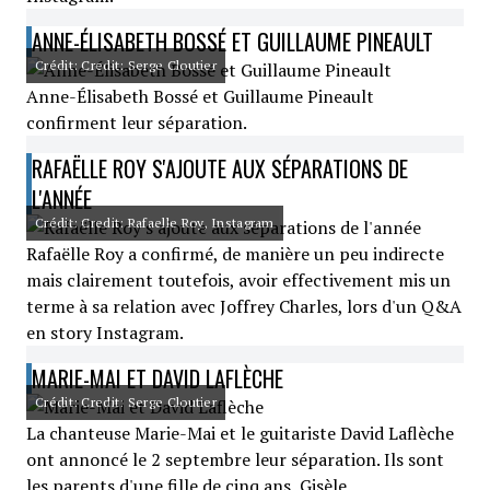
ANNE-ÉLISABETH BOSSÉ ET GUILLAUME PINEAULT
Crédit: Credit: Serge Cloutier
Anne-Élisabeth Bossé et Guillaume Pineault
confirment leur séparation.
RAFAËLLE ROY S'AJOUTE AUX SÉPARATIONS DE
L'ANNÉE
Crédit: Credit: Rafaelle Roy, Instagram
Rafaëlle Roy a confirmé, de manière un peu indirecte
mais clairement toutefois, avoir effectivement mis un
terme à sa relation avec Joffrey Charles, lors d'un Q&A
en story Instagram.
MARIE-MAI ET DAVID LAFLÈCHE
Crédit: Credit: Serge Cloutier
La chanteuse Marie-Mai et le guitariste David Laflèche
ont annoncé le 2 septembre leur séparation. Ils sont
les parents d'une fille de cinq ans, Gisèle.