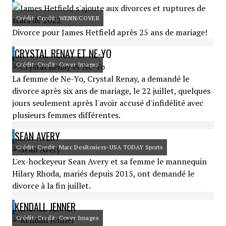
Crédit: Credit: WENN/COVER
Divorce pour James Hetfield après 25 ans de mariage!
CRYSTAL RENAY ET NE-YO
Crédit: Credit: Cover Images
La femme de Ne-Yo, Crystal Renay, a demandé le
divorce après six ans de mariage, le 22 juillet, quelques
jours seulement après l'avoir accusé d'infidélité avec
plusieurs femmes différentes.
SEAN AVERY
Crédit: Credit: Marc DesRosiers-USA TODAY Sports
L'ex-hockeyeur Sean Avery et sa femme le mannequin
Hilary Rhoda, mariés depuis 2015, ont demandé le
divorce à la fin juillet.
KENDALL JENNER
Crédit: Credit: Cover Images