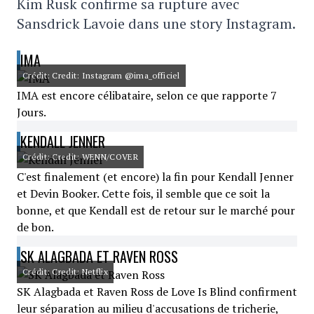
Kim Rusk confirme sa rupture avec
Sansdrick Lavoie dans une story Instagram.
IMA
Crédit: Credit: Instagram @ima_officiel
IMA est encore célibataire, selon ce que rapporte 7
Jours.
KENDALL JENNER
Crédit: Credit: WENN/COVER
C'est finalement (et encore) la fin pour Kendall Jenner
et Devin Booker. Cette fois, il semble que ce soit la
bonne, et que Kendall est de retour sur le marché pour
de bon.
SK ALAGBADA ET RAVEN ROSS
Crédit: Credit: Netflix
SK Alagbada et Raven Ross de Love Is Blind confirment
leur séparation au milieu d'accusations de tricherie,