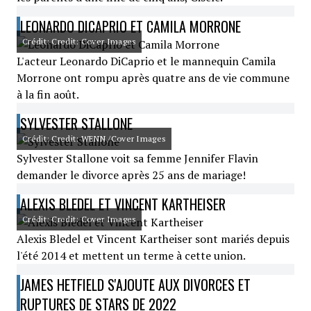
LEONARDO DICAPRIO ET CAMILA MORRONE
Crédit: Credit: Cover Images
L'acteur Leonardo DiCaprio et le mannequin Camila
Morrone ont rompu après quatre ans de vie commune
à la fin août.
SYLVESTER STALLONE
Crédit: Credit: WENN /Cover Images
Sylvester Stallone voit sa femme Jennifer Flavin
demander le divorce après 25 ans de mariage!
ALEXIS BLEDEL ET VINCENT KARTHEISER
Crédit: Credit: Cover Images
Alexis Bledel et Vincent Kartheiser sont mariés depuis
l'été 2014 et mettent un terme à cette union.
JAMES HETFIELD S'AJOUTE AUX DIVORCES ET
RUPTURES DE STARS DE 2022