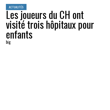
ACTUALITÉS
Les joueurs du CH ont
visité trois hôpitaux pour
enfants
big
2022-12-09 15:25:06
PARTAGEZ
:
Le capitaine des Canadiens de Montréal
Nick Suzuki
et ses acolytes
ont visité les
enfants malades de l'Hôpital de Montréal,
du CHU Sainte-Justine et de l'Hôpital
Shriners, jeudi (8 décembre).
À l'aube du temps des Fêtes, c'est une