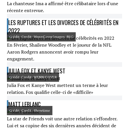
La chanteuse Ima a affirmé être célibataire lors d'une
récente entrevue.
LES RUPTURES ET LES DIVORCES DE CÉLÉBRITÉS EN
2022
Crédit: Credit: WennCoverImages /BIG
En février, Shailene Woodley et le joueur de la NFL
Aaron Rodgers annoncent avoir rompu leur
engagement.
JULIA FOX ET KANYE WEST
Crédit: Credit: WENN/COVER
Julia Fox et Kanye West mettent un terme à leur
relation. Fox qualifie celle-ci de «difficile»
MATT LEBLANC
Crédit: Credit: Showtime
La star de Friends voit une autre relation s'effondrer.
Lui et sa copine des six dernières années décident de