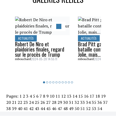
ACTUALITÉS
ACTUALITÉS
Robert De Niro et
Brad Pitt gagne un
plaidoiries finales, regard
bataille contre Ang
sur le procès de Trump
Jolie, mais…
2024-05-28 14:55:11
2024-05-26 16:5
mbouchard
mbouchard
Pages:
1
2
3
4
5
6
7
8
9
10
11
12
13
14
15
16
17
18
19
20
21
22
23
24
25
26
27
28
29
30
31
32
33
34
35
36
37
38
39
40
41
42
43
44
45
46
47
48
49
50
51
52
53
54