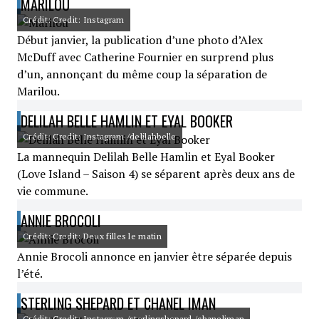
MARILOU
Crédit: Credit: Instagram
Début janvier, la publication d’une photo d’Alex
McDuff avec Catherine Fournier en surprend plus
d’un, annonçant du même coup la séparation de
Marilou.
DELILAH BELLE HAMLIN ET EYAL BOOKER
Crédit: Credit: Instagram /delilahbelle
La mannequin Delilah Belle Hamlin et Eyal Booker
(Love Island – Saison 4) se séparent après deux ans de
vie commune.
ANNIE BROCOLI
Crédit: Credit: Deux filles le matin
Annie Brocoli annonce en janvier être séparée depuis
l’été.
STERLING SHEPARD ET CHANEL IMAN
Crédit: Credit: Instagram /sterlingshepard /chaneliman