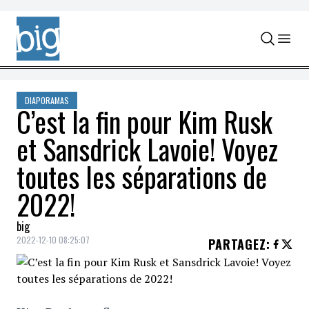
Skip to content
DIAPORAMAS
C’est la fin pour Kim Rusk
et Sansdrick Lavoie! Voyez
toutes les séparations de
2022!
big
2022-12-10 08:25:07
PARTAGEZ
: