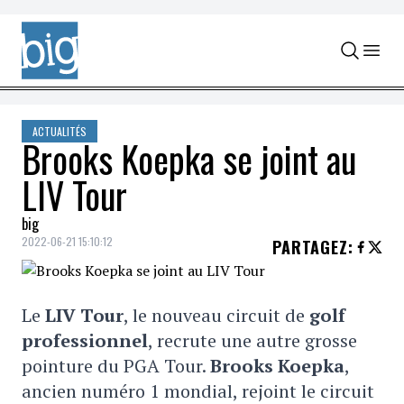
Skip to content
ACTUALITÉS
Brooks Koepka se joint au
LIV Tour
big
2022-06-21 15:10:12
PARTAGEZ
:
Le
LIV Tour
, le nouveau circuit de
golf
professionnel
, recrute une autre grosse
pointure du PGA Tour.
Brooks Koepka
,
ancien numéro 1 mondial, rejoint le circuit