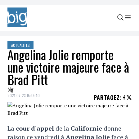
Skip to content
ACTUALITÉS
Angelina Jolie remporte
une victoire majeure face à
Brad Pitt
big
2021-07-23 15:33:40
PARTAGEZ
:
La
cour d'appel
de la
Californie
donne
raison ce vendredi à
Angelina Jolie
face à