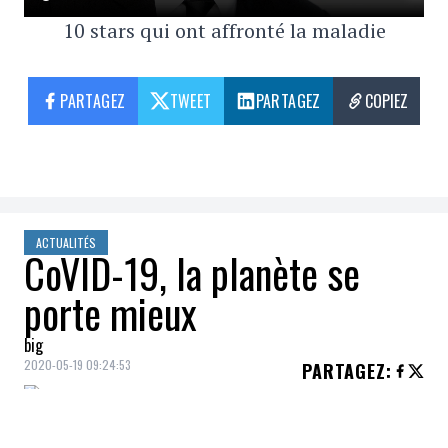
10 stars qui ont affronté la maladie
PARTAGEZ
TWEET
PARTAGEZ
COPIEZ
ACTUALITÉS
CoVID-19, la planète se
porte mieux
big
2020-05-19 09:24:53
PARTAGEZ
:
En
avril
dernier, les
émissions