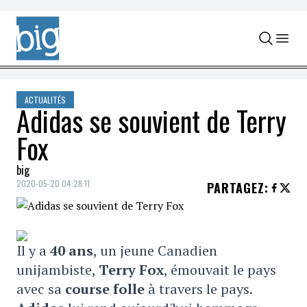
Skip to content
ACTUALITÉS
Adidas se souvient de Terry
Fox
big
2020-05-20 04:28:11
PARTAGEZ
:
Il y a
40 ans
, un jeune Canadien
unijambiste,
Terry Fox
, émouvait le pays
avec sa
course folle
à travers le pays.