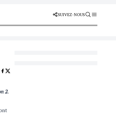
SUIVEZ-NOUS
on 2
.
sont