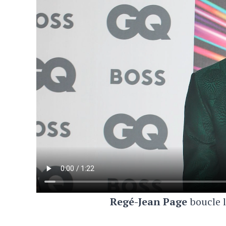
Regé-Jean Page
boucle l