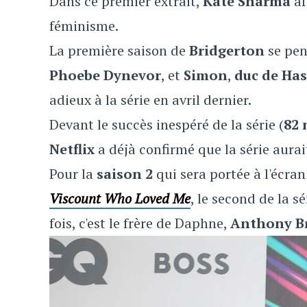
Dans ce premier extrait,
Kate Sharma
af
féminisme.
La première saison de
Bridgerton
se pen
Phoebe Dynevor
, et
Simon
,
duc de Has
adieux à la série en avril dernier.
Devant le succès inespéré de la série (
82 
Netflix
a déjà confirmé que la série aura
Pour la
saison 2
qui sera portée à l'écra
Viscount Who Loved Me
, le second de la s
fois, c'est le frère de Daphne,
Anthony B