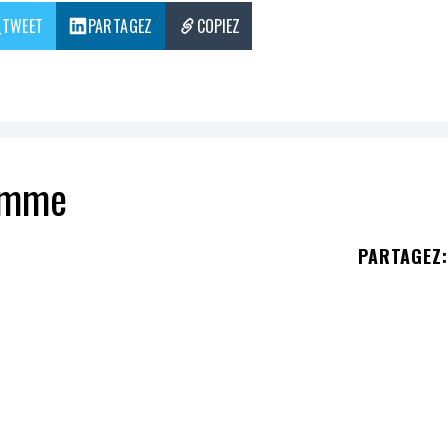
TWEET
PARTAGEZ
COPIEZ
homme
PARTAGEZ
:
nd
sera
personnifié
par un
homme
.
mes Bond,
Barbara Broccoli
, vient de mettre fin a
naitre le
successeur
à
Daniel Craig
pour incarne