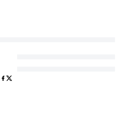
ux
r le