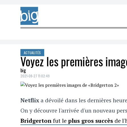
Skip to content
ACTUALITÉS
Voyez les premières imag
big
2021-09-27 11:02:49
Netflix
a dévoilé dans les dernières heur
On y découvre l'arrivée d'un nouveau pe
Bridgerton
fut le
plus gros succès
de l'