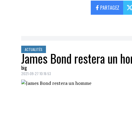
PARTAGEZ
ACTUALITÉS
James Bond restera un 
big
2021-09-27 10:16:53
Le débat est clos. Le prochain
James Bo
La productrice de la série de films de Ja
diverses rumeurs qui courraient pour con
célèbre
agent 007
.