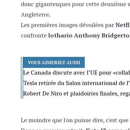
donc gigantesques pour cette deuxième sa
Angleterre.
Les premières images dévoilées par
Netfl
confronte
lothario Anthony Bridgert
VOUS AIMERIEZ AUSSI
Le Canada discute avec l’UE pour «colla
Tesla retirée du Salon international de 
Robert De Niro et plaidoiries finales, re
Le moindre que l'on puisse dire, c'est que