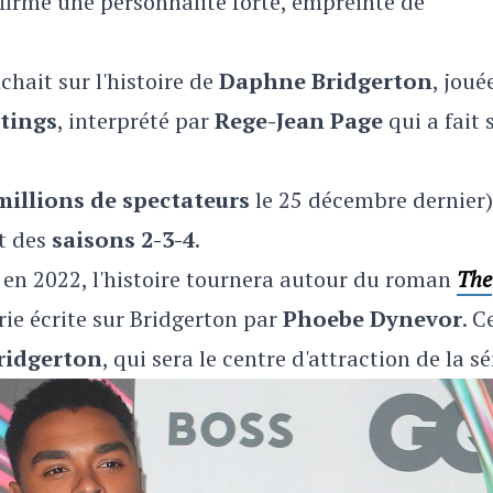
firme une personnalité forte, empreinte de
chait sur l'histoire de
Daphne Bridgerton
, joué
tings
, interprété par
Rege-Jean Page
qui a fait 
millions de spectateurs
le 25 décembre dernier)
it des
saisons 2-3-4
.
n en 2022, l'histoire tournera autour du roman
The
érie écrite sur Bridgerton par
Phoebe Dynevor
. C
ridgerton
, qui sera le centre d'attraction de la sé