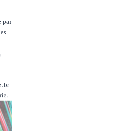
e par
ses
,
ette
rie.