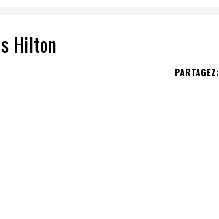
s Hilton
PARTAGEZ
:
novembre) à son amoureux Carter Reum dans une
amis à la résidence de plus de 60 millions de doll
Bel-Air en Californie.
Dousset d'une valeur de plus de 2 millions de doll