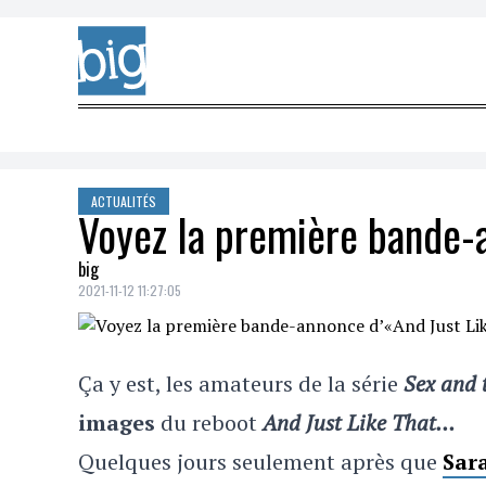
Skip to content
ACTUALITÉS
Voyez la première bande-
big
2021-11-12 11:27:05
Ça y est, les amateurs de la série
Sex and 
images
du reboot
And Just Like That…
Quelques jours seulement après que
Sar