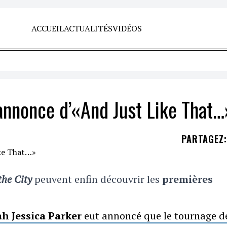
ACCUEIL
ACTUALITÉS
VIDÉOS
annonce d’«And Just Like That…
PARTAGEZ
:
the City
peuvent enfin découvrir les
premières
ah Jessica Parker
eut annoncé que le tournage de