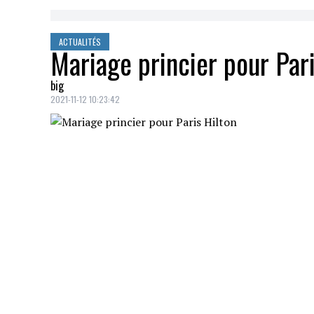
ACTUALITÉS
Mariage princier pour Pari
big
2021-11-12 10:23:42
Paris Hilton s'est mariée hier soir (11 
cérémonie digne d'un conte de fées.
L'événement s'est tenu devant parents et 
(US) du défunt grand-père de la mariée à 
Paris Hilton portait sa bague signée Jean 
Instagram