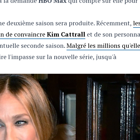
e à la demande
HBO Max
qui compte sur elle pour
une deuxième saison sera produite. Récemment,
le
on de convaincre
Kim Cattrall
et de son personn
ntuelle seconde saison.
Malgré les millions qu'ell
ire l'impasse sur la nouvelle série, jusqu'à