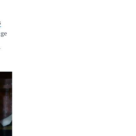
s
age
e