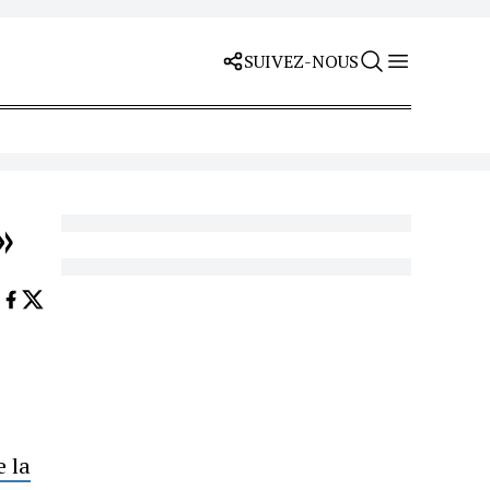
SUIVEZ-NOUS
»
 la