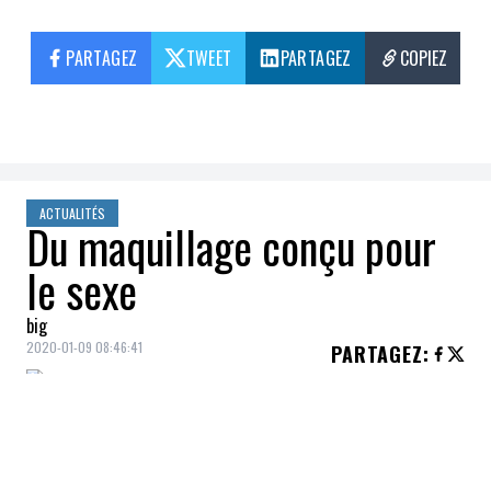
PARTAGEZ
TWEET
PARTAGEZ
COPIEZ
ACTUALITÉS
Du maquillage conçu pour
le sexe
big
2020-01-09 08:46:41
PARTAGEZ
:
Lydia Dupra
, une jeune femme de 29 ans,
ancienne escorte, est la créatrice de la