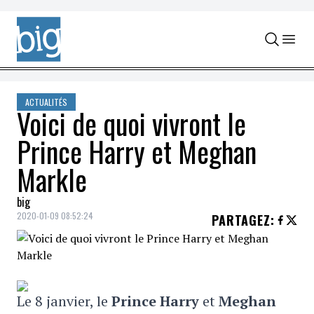
Skip to content
ACTUALITÉS
Voici de quoi vivront le
Prince Harry et Meghan
Markle
big
2020-01-09 08:52:24
PARTAGEZ
:
Le 8 janvier, le
Prince Harry
et
Meghan