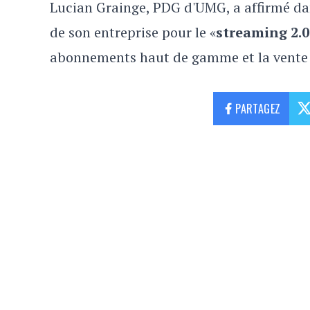
Lucian Grainge, PDG d'UMG, a affirmé da
de son entreprise pour le «
streaming 2.0
abonnements haut de gamme et la vente 
PARTAGEZ
NON CLASSÉ
Les 20 pires voitures de l
bonnes marques
David Davidovic
2025-01-29 09:31:33