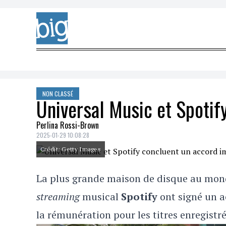
Skip to content
NON CLASSÉ
Universal Music et Spotif
Perlina Rossi-Brown
2025-01-29 10:08:28
Crédit: Getty Images
La plus grande maison de disque au mo
streaming
musical
Spotify
ont signé un a
la rémunération pour les titres enregistrés