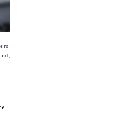
eurs
yant,
ne