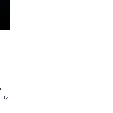
n
e
tify