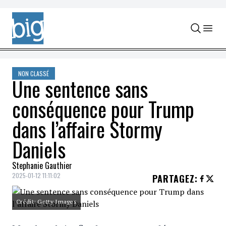
Skip to content
NON CLASSÉ
Une sentence sans
conséquence pour Trump
dans l’affaire Stormy
Daniels
Stephanie Gauthier
2025-01-12 11:11:02
PARTAGEZ
:
Crédit: Getty Images