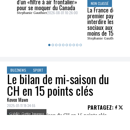
d’un «filtre à air frontalier»
NON CLASSÉ
pour se moquer du Canada
La France devient l
2026-08-01 10:26:00
Stephanie Gauthier
premier pays de l’U
interdire les résea
sociaux aux enfant
moins de 15 ans
2026-07
Stephanie Gauthier
BUZZNEWS
SPORT
Le bilan de mi-saison du
CH en 15 points clés
Keven Mawn
2025-01-11 19:34:55
PARTAGEZ
:
Crédit: Getty Images
Pour la première fois en plusieurs années, il