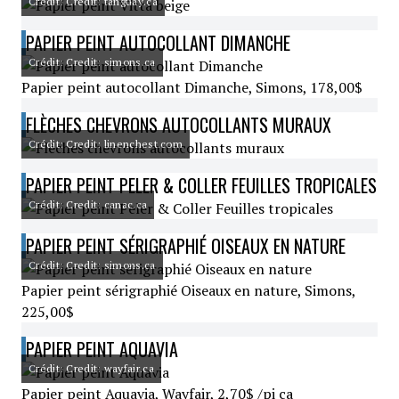
Crédit: Credit: tanguay.ca
PAPIER PEINT AUTOCOLLANT DIMANCHE
Crédit: Credit: simons.ca
Papier peint autocollant Dimanche, Simons, 178,00$
FLÈCHES CHEVRONS AUTOCOLLANTS MURAUX
Crédit: Credit: linenchest.com
PAPIER PEINT PELER & COLLER FEUILLES TROPICALES
Crédit: Credit: canac.ca
PAPIER PEINT SÉRIGRAPHIÉ OISEAUX EN NATURE
Crédit: Credit: simons.ca
Papier peint sérigraphié Oiseaux en nature, Simons,
225,00$
PAPIER PEINT AQUAVIA
Crédit: Credit: wayfair.ca
Papier peint Aquavia, Wayfair, 2,70$ /pi ca