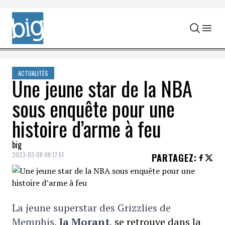
Skip to content
ACTUALITÉS
Une jeune star de la NBA
sous enquête pour une
histoire d’arme à feu
big
2023-03-08 09:17:51
PARTAGEZ
:
La jeune superstar des
Grizzlies de
Memphis,
Ja Morant
,
se retrouve dans la