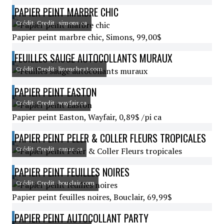
PAPIER PEINT MARBRE CHIC
Crédit: Credit: simons.ca
Papier peint marbre chic, Simons, 99,00$
FEUILLES SAUGE AUTOCOLLANTS MURAUX
Crédit: Credit: linenchest.com
PAPIER PEINT EASTON
Crédit: Credit: wayfair.ca
Papier peint Easton, Wayfair, 0,89$ /pi ca
PAPIER PEINT PELER & COLLER FLEURS TROPICALES
Crédit: Credit: canac.ca
PAPIER PEINT FEUILLES NOIRES
Crédit: Credit: bouclair.com
Papier peint feuilles noires, Bouclair, 69,99$
PAPIER PEINT AUTOCOLLANT PARTY