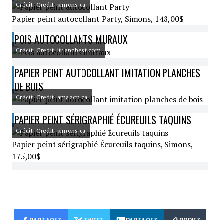
Crédit: Credit: simons.ca
Papier peint autocollant Party, Simons, 148,00$
POIS AUTOCOLLANTS MURAUX
Crédit: Credit: linenchest.com
PAPIER PEINT AUTOCOLLANT IMITATION PLANCHES
DE BOIS
Crédit: Credit: amazon.ca
PAPIER PEINT SÉRIGRAPHIÉ ÉCUREUILS TAQUINS
Crédit: Credit: simons.ca
Papier peint sérigraphié Écureuils taquins, Simons,
175,00$