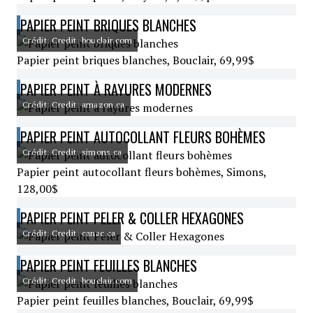
PAPIER PEINT BRIQUES BLANCHES
Crédit: Credit: bouclair.com
Papier peint briques blanches, Bouclair, 69,99$
PAPIER PEINT À RAYURES MODERNES
Crédit: Credit: amazon.ca
PAPIER PEINT AUTOCOLLANT FLEURS BOHÈMES
Crédit: Credit: simons.ca
Papier peint autocollant fleurs bohèmes, Simons,
128,00$
PAPIER PEINT PELER & COLLER HEXAGONES
Crédit: Credit: canac.ca
PAPIER PEINT FEUILLES BLANCHES
Crédit: Credit: bouclair.com
Papier peint feuilles blanches, Bouclair, 69,99$