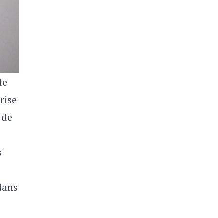
de
rise
 de
s
dans