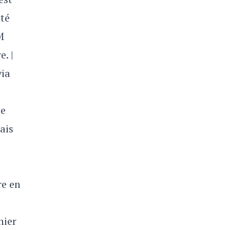
té
M
. |
via
de
ais
re en
nier