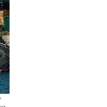
e
est