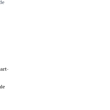
de
art-
ule