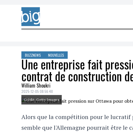
Skip to content
BUZZNEWS
NOUVELLES
Une entreprise fait press
contrat de construction d
William Shoukri
2025-12-05 08:56:48
Crédit: Getty Images
Alors que la compétition pour le lucratif 
semble que l'Allemagne pourrait être le c