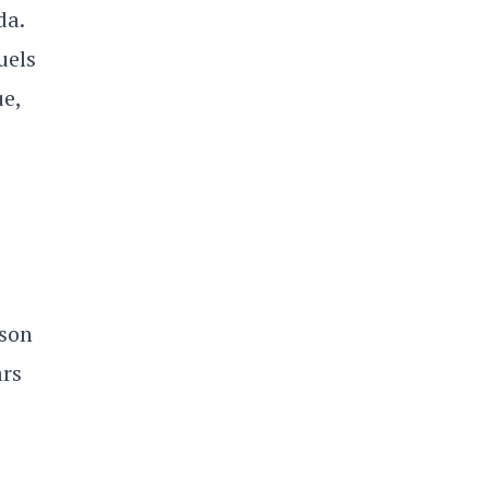
da.
uels
ue,
 son
ars