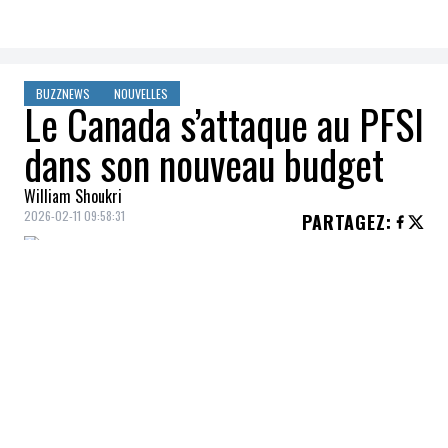
BUZZNEWS
NOUVELLES
Le Canada s’attaque au PFSI
dans son nouveau budget
William Shoukri
2026-02-11 09:58:31
PARTAGEZ
:
Crédit: Getty Images
Le gouvernement fédéral canadien a
annoncé une modification au Programme
fédéral de santé intérimaire qui aura pour
conséquence d’augmenter les frais de santé
des citoyens vulnérables.