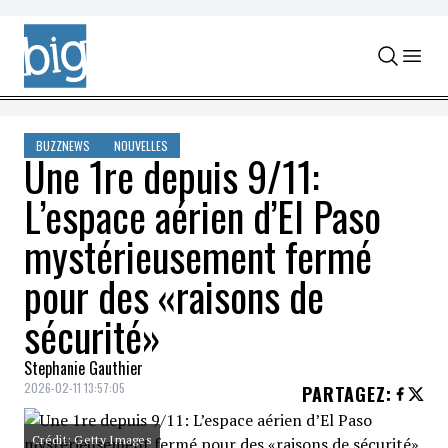
Skip to content
BUZZNEWS
NOUVELLES
Une 1re depuis 9/11:
L’espace aérien d’El Paso
mystérieusement fermé
pour des «raisons de
sécurité»
Stephanie Gauthier
2026-02-11 13:57:05
PARTAGEZ
:
Crédit: Getty Images