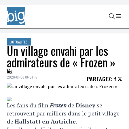
Skip to content
ACTUALITÉS
Un village envahi par les
admirateurs de « Frozen »
big
2020-01-06 06:54:15
PARTAGEZ
:
Les fans du film
Frozen
de
Disney
se
retrouvent par milliers dans le petit village
de
Hallstatt en Autriche
.