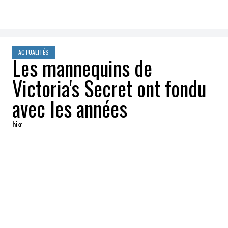
ACTUALITÉS
Les mannequins de
Victoria's Secret ont fondu
avec les années
big
2020-01-06 04:57:32
PARTAGEZ
:
La
silhouette des mannequins
de
Victoria's Secret
n'a cessé de s'amincir
durant les deux dernières décennies.