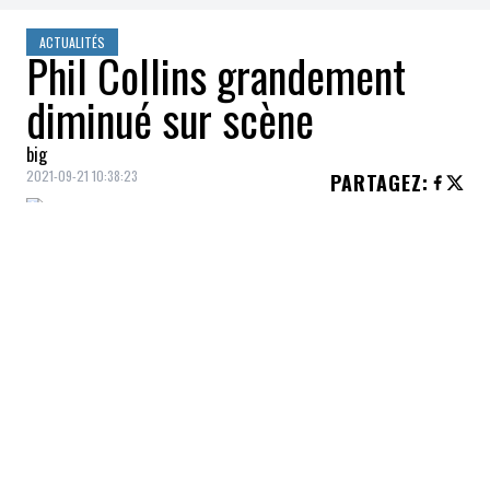
ACTUALITÉS
Phil Collins grandement
diminué sur scène
big
2021-09-21 10:38:23
PARTAGEZ
:
Phil Collins
et son groupe
Genesis
ont
renoué avec la scène dans les dernières
heures. Le chanteur est apparu très
diminué physiquement
.
À
Birmingham
en
Angleterre
hier soir (20
septembre),
Genesis
présentait le premier
concert de sa tournée
The Last Domino?
.
Mais c'est l'état de santé des membres du