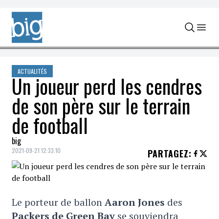
Skip to content
ACTUALITÉS
Un joueur perd les cendres
de son père sur le terrain
de football
big
2021-09-21 12:33:10
PARTAGEZ
:
Le porteur de ballon
Aaron Jones
des
Packers de Green Bay
se souviendra