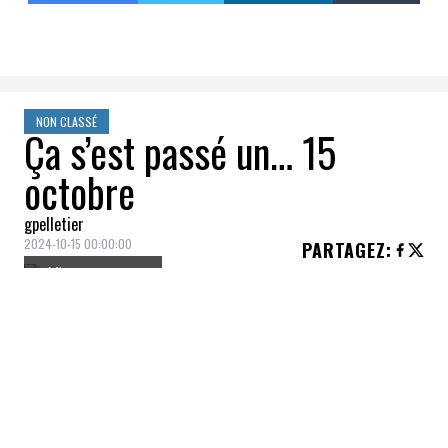
NON CLASSÉ
Ça s’est passé un… 15
octobre
gpelletier
2024-10-15 00:00:00
PARTAGEZ
:
Crédit: Cover Images
2023
Le jeu vidéo Minecraft, propriété
du géant américain Microsoft, a
franchi le cap des 300 millions