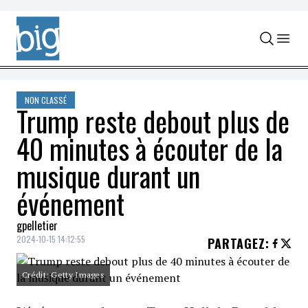
Skip to content
NON CLASSÉ
Trump reste debout plus de
40 minutes à écouter de la
musique durant un
événement
gpelletier
2024-10-15 14:12:55
PARTAGEZ
:
Crédit: Getty Images