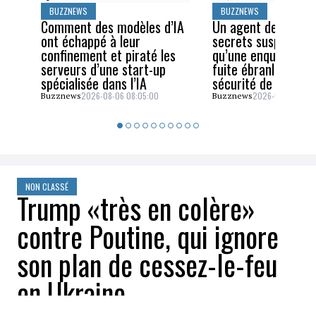
BUZZNEWS
BUZZNEWS
Comment des modèles d’IA
Un agent des servi
ont échappé à leur
secrets suspendu a
confinement et piraté les
qu’une enquête sur
serveurs d’une start-up
fuite ébranle la cel
spécialisée dans l’IA
sécurité de JD Van
2026-08-06 08:05:00
2026-08-05 06:4
Buzznews
Buzznews
NON CLASSÉ
Trump «très en colère»
contre Poutine, qui ignore
son plan de cessez-le-feu
en Ukraine
Stephanie Gauthier