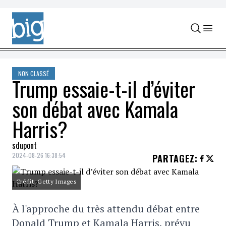
Skip to content
NON CLASSÉ
Trump essaie-t-il d’éviter
son débat avec Kamala
Harris?
sdupont
2024-08-26 16:38:54
PARTAGEZ
:
Crédit: Getty Images
À l'approche du très attendu débat entre
Donald Trump et Kamala Harris, prévu