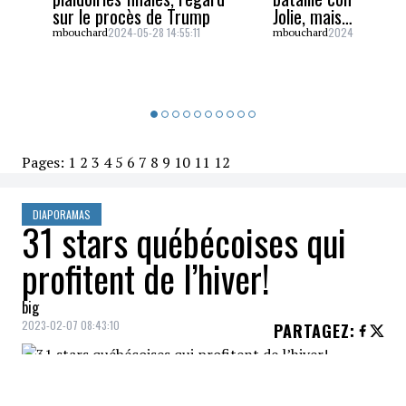
sur le procès de Trump
Jolie, mais…
2024-05-28 14:55:11
2024-05-26 16:5
mbouchard
mbouchard
Pages:
1
2
3
4
5
6
7
8
9
10
11
12
DIAPORAMAS
31 stars québécoises qui
profitent de l’hiver!
big
2023-02-07 08:43:10
PARTAGEZ
: