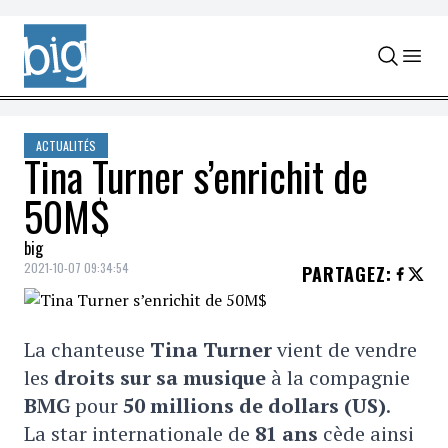
Skip to content
ACTUALITÉS
Tina Turner s’enrichit de
50M$
big
2021-10-07 09:34:54
PARTAGEZ
:
La chanteuse
Tina Turner
vient de vendre
les
droits sur sa musique
à la compagnie
BMG
pour
50 millions de dollars (US)
.
La star internationale de
81 ans
cède ainsi