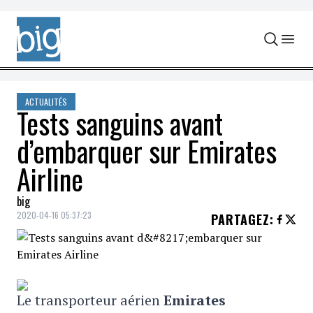
Skip to content
ACTUALITÉS
Tests sanguins avant
d’embarquer sur Emirates
Airline
big
2020-04-16 05:37:23
PARTAGEZ
:
Le transporteur aérien
Emirates