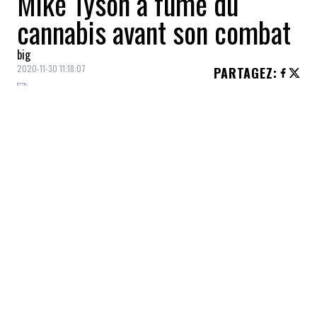
Mike Tyson a fumé du
cannabis avant son combat
big
2020-11-30 11:18:07
PARTAGEZ
:
Le boxeur
Mike Tyson
a confirmé avoir
fumé de la marijuana
quelques minutes
avant de grimper dans le ring pour la
première fois en 15 ans le week-end dernier.
Samedi
, l'ex-champion du monde des
lourds affrontait
Roy Jones Jr.
dans un
combat d'exhibition
de huit rounds
présenté au
Staples Center
de
Los
Angeles
, Californie. Le combat, dominé par
Tyson, s'est soldé par un verdict nul.