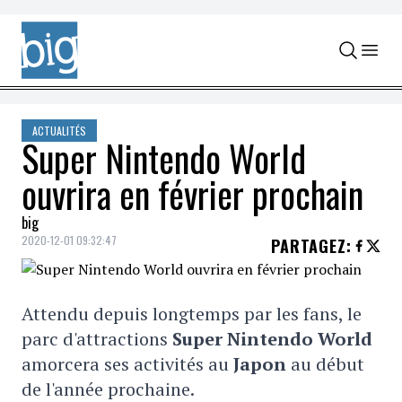
Skip to content
ACTUALITÉS
Super Nintendo World
ouvrira en février prochain
big
2020-12-01 09:32:47
PARTAGEZ
:
Attendu depuis longtemps par les fans, le
parc d'attractions
Super Nintendo World
amorcera ses activités au
Japon
au début
de l'année prochaine.