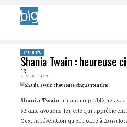
Skip to content
ACTUALITÉS
Shania Twain : heureuse c
big
2018-11-14 05:42:26
Shania Twain
n'a aucun problème avec s
53 ans, avouons-le), elle qui apprécie ch
C'est la révélation qu'elle offre à
Extra
lor