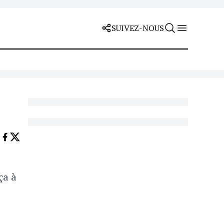
SUIVEZ-NOUS
ça à
.