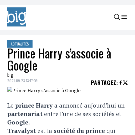
Skip to content
ACTUALITÉS
Prince Harry s’associe à
Google
big
2021-09-23 13:17:09
PARTAGEZ
:
Le
prince Harry
a annoncé aujourd'hui un
partenariat
entre l'une de ses sociétés et
Google
.
Travalyst
est la
société du prince
qui