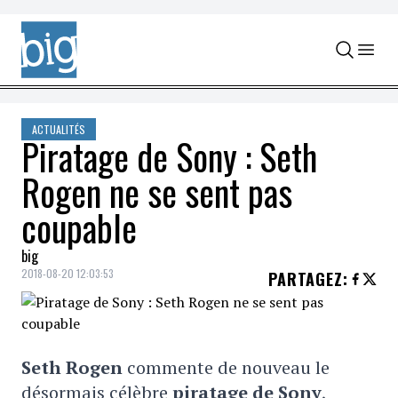
Skip to content
ACTUALITÉS
Piratage de Sony : Seth
Rogen ne se sent pas
coupable
big
2018-08-20 12:03:53
PARTAGEZ
:
Seth Rogen
commente de nouveau le
désormais célèbre
piratage de Sony
,