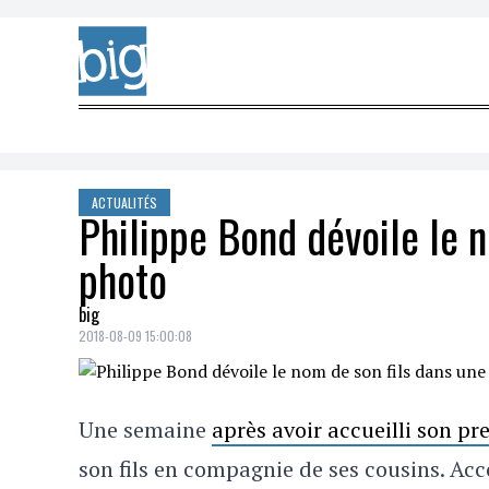
Skip to content
ACTUALITÉS
Philippe Bond dévoile le 
photo
big
2018-08-09 15:00:08
Une semaine
après avoir accueilli son pr
son fils en compagnie de ses cousins. Ac