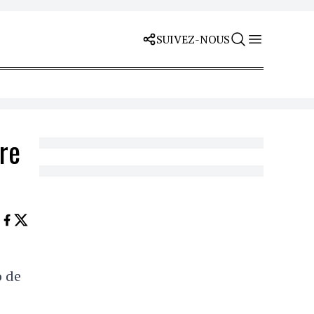
SUIVEZ-NOUS
re
o de