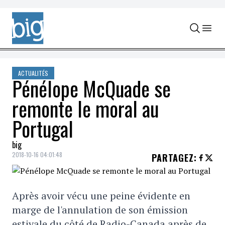
Skip to content
ACTUALITÉS
Pénélope McQuade se
remonte le moral au
Portugal
big
2018-10-16 04:01:48
PARTAGEZ
:
Après avoir vécu une peine évidente en
marge de l'annulation de son émission
estivale du côté de Radio-Canada après de