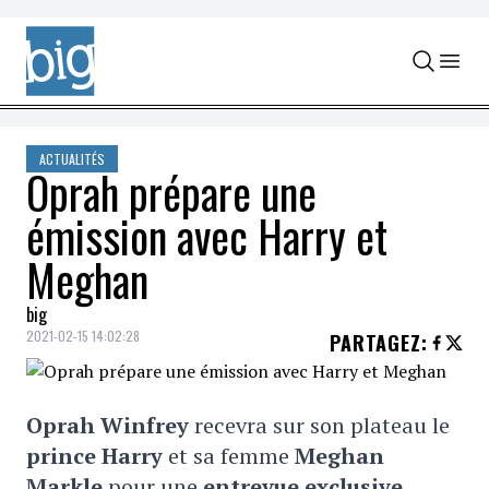
Skip to content
ACTUALITÉS
Oprah prépare une
émission avec Harry et
Meghan
big
2021-02-15 14:02:28
PARTAGEZ
:
Oprah Winfrey
recevra sur son plateau le
prince Harry
et sa femme
Meghan
Markle
pour une
entrevue exclusive
.