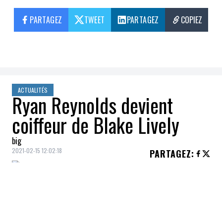
PARTAGEZ
TWEET
PARTAGEZ
COPIEZ
ACTUALITÉS
Ryan Reynolds devient
coiffeur de Blake Lively
big
2021-02-15 12:02:18
PARTAGEZ
:
La
pandémie
transforme bien des
habitudes. Faute de coiffeur,
Blake Lively
a
fait appel aux services de son mari, l'acteur