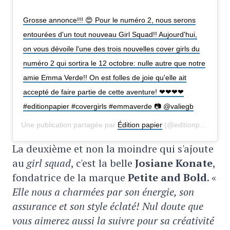
Grosse annonce!!! 😍 Pour le numéro 2, nous serons
entourées d'un tout nouveau Girl Squad!! Aujourd'hui,
on vous dévoile l'une des trois nouvelles cover girls du
numéro 2 qui sortira le 12 octobre: nulle autre que notre
amie Emma Verde!! On est folles de joie qu'elle ait
accepté de faire partie de cette aventure! ❤❤❤❤
#editionpapier #covergirls #emmaverde 📷 @valiegb
Une publication partagée par
Édition papier
(@editionpapier) le
La deuxième et non la moindre qui s'ajoute
au
girl squad
, c'est la belle
Josiane Konate
,
fondatrice de la marque
Petite and Bold
. «
Elle nous a charmées par son énergie, son
assurance et son style éclaté! Nul doute que
vous aimerez aussi la suivre pour sa créativité