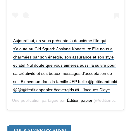
Aujourd'hui, on vous présente la deuxième fille qui
s'ajoute au Girl Squad: Josiane Konate. ❤ Elle nous a
charmées par son énergie, son assurance et son style
éclaté! Nul doute que vous aimerez aussi la suivre pour
sa créativité et ses beaux messages d'acceptation de
soi! Bienvenue dans la famille #EP belle @petiteandbold
😍😍😍#editionpapier #covergirls 📸 : Jacques Dieye
Une publication partagée par
Édition papier
(@editionpapier) le
VOUS AIMERIEZ AUSSI