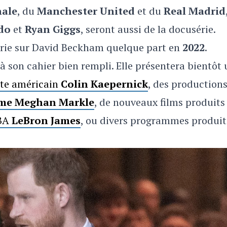
nale
, du
Manchester United
et du
Real Madrid
ldo
et
Ryan Giggs
, seront aussi de la docusérie.
série sur David Beckham quelque part en
2022
.
 à son cahier bien rempli. Elle présentera bientôt
ste américain
Colin Kaepernick
, des production
emme Meghan Markle
, de nouveaux films produits
NBA
LeBron James
, ou divers programmes produit