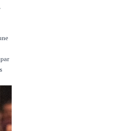
,
 une
s
 par
s