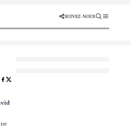
SUIVEZ-NOUS
vid
une