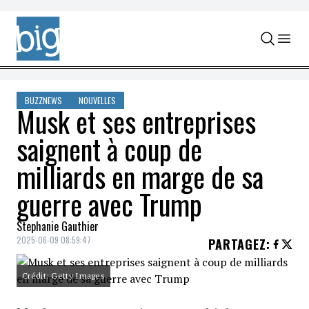
Skip to content
BUZZNEWS
NOUVELLES
Musk et ses entreprises
saignent à coup de
milliards en marge de sa
guerre avec Trump
Stephanie Gauthier
2025-06-09 08:59:47
PARTAGEZ
:
Crédit: Getty Images