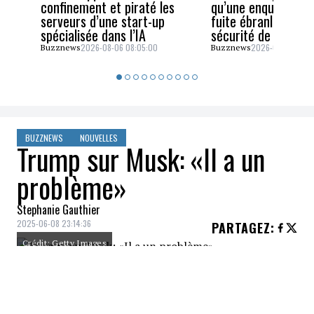
confinement et piraté les
qu’une enquête sur
serveurs d’une start-up
fuite ébranle la cel
spécialisée dans l’IA
sécurité de JD Van
2026-08-06 08:05:00
2026-08-05 06:4
Buzznews
Buzznews
BUZZNEWS
NOUVELLES
Trump sur Musk: «Il a un
problème»
Stephanie Gauthier
2025-06-08 23:14:36
PARTAGEZ
:
Crédit: Getty Images
Interrogé par ABC News et CNN, Trump
tente visiblement de réduire leur rupture à