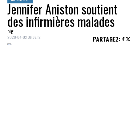
Jennifer Aniston soutient
des infirmières malades
big
2020-04-03 06:36:12
PARTAGEZ
:
Jennifer Aniston
a offert son
soutien
financier
à des
infirmières
ayant
contracté la
COVID-19
.
L'actrice s'est entretenue avec l'une d'elles
hier soir (2 avril) lors de l'émission de
Jimmy Kimmel
à ABC.
L'ex-vedette de «
Friends
» a discuté avec
Kimball Fairbanks
de St George, Utah.
L'infirmière qui travaille au département