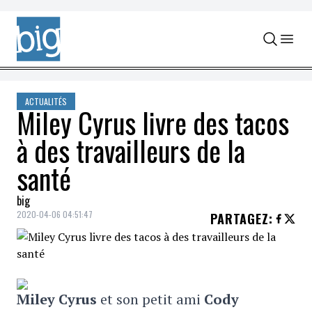
Skip to content
ACTUALITÉS
Miley Cyrus livre des tacos
à des travailleurs de la
santé
big
2020-04-06 04:51:47
PARTAGEZ
:
Miley Cyrus
et son petit ami
Cody