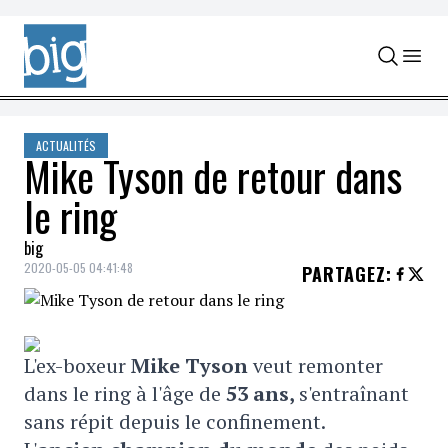
Skip to content
ACTUALITÉS
Mike Tyson de retour dans
le ring
big
2020-05-05 04:41:48
PARTAGEZ
:
L'ex-boxeur
Mike Tyson
veut remonter
dans le ring à l'âge de
53 ans,
s'entraînant
sans répit depuis le confinement.