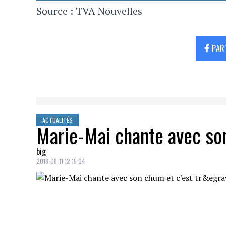
Source : TVA Nouvelles
PAR
ACTUALITÉS
Marie-Mai chante avec son
big
2018-08-11 12:15:04
Ouh la la
! On savait que
les parents de la
jamais encore vu une preuve audiovisuelle