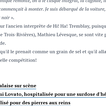
ique remonte, on a le casque intégral, la cagoule, il f
 commençait à monter. Je suis débarqué de la voiture, j'
r noir
».
r l'ancien interprète de Hi! Ha! Tremblay, puisque
e Trois-Rivières), Mathieu Lévesque, se sont vite 
ide.
u'il le prenait comme un grain de sel et qu'il all
belle compétition!
alaise sur scène
mi Lovato, hospitalisée pour une surdose d'h
isé pour des pierres aux reins