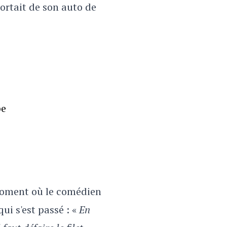
sortait de son auto de
pe
 moment où le comédien
ui s'est passé : «
En