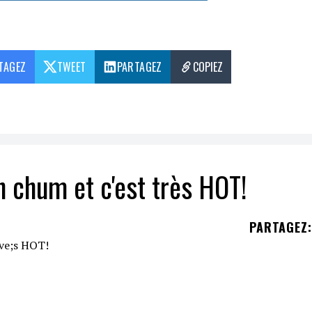
TAGEZ
TWEET
PARTAGEZ
COPIEZ
 chum et c'est très HOT!
PARTAGEZ
:
 petite
Gigi
filaient le grand amour… mais on n'av
 de la supposition! C'est lors de la
Soirée sous les