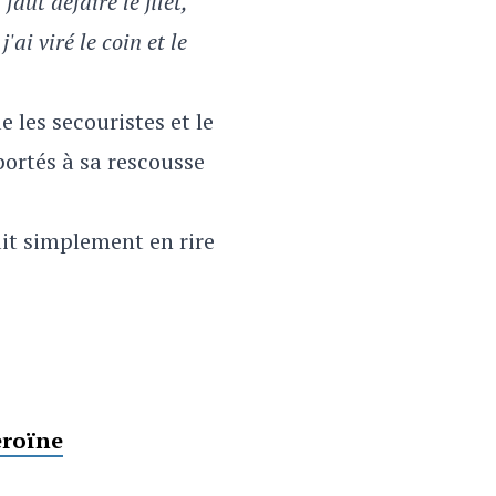
aut défaire le filet,
ai viré le coin et le
 les secouristes et le
portés à sa rescousse
ait simplement en rire
éroïne