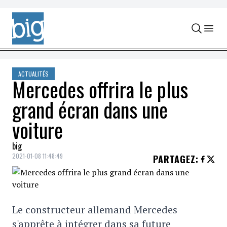
Skip to content
ACTUALITÉS
Mercedes offrira le plus
grand écran dans une
voiture
big
2021-01-08 11:48:49
PARTAGEZ
:
Le constructeur allemand Mercedes
s'apprête à intégrer dans sa future