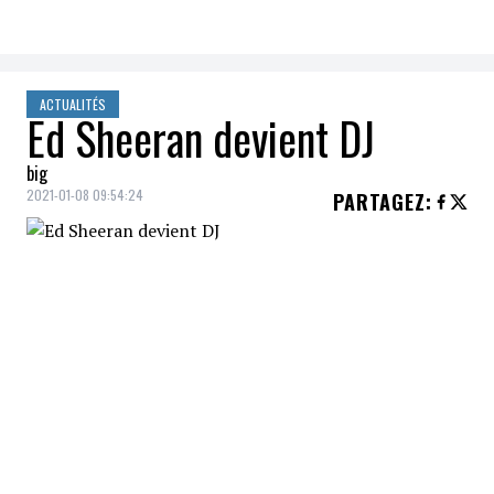
ACTUALITÉS
Ed Sheeran devient DJ
big
2021-01-08 09:54:24
PARTAGEZ
:
Le chanteur britannique
Ed Sheeran
lancera vendredi prochain sa première
réalisation à titre de
DJ
.
La star de
29 ans
présentera sa première
piste sous le nom de
Gingerbread mix
.
Selon ce qu'a appris le quotidien londonien
The Sun
,
Ed Sheeran
collabore sur ce