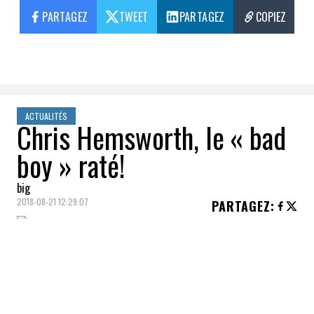
PARTAGEZ
TWEET
PARTAGEZ
COPIEZ
ACTUALITÉS
Chris Hemsworth, le « bad
boy » raté!
big
2018-08-21 12:29:07
PARTAGEZ
:
Malgré toute sa volonté et de nombreuses
tentatives, Chris Hemsworth n'est
assurément pas un « bad boy ».