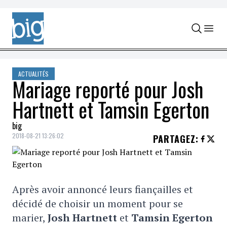
Skip to content
ACTUALITÉS
Mariage reporté pour Josh
Hartnett et Tamsin Egerton
big
2018-08-21 13:26:02
PARTAGEZ
:
Après avoir annoncé leurs fiançailles et
décidé de choisir un moment pour se
marier,
Josh Hartnett
et
Tamsin Egerton